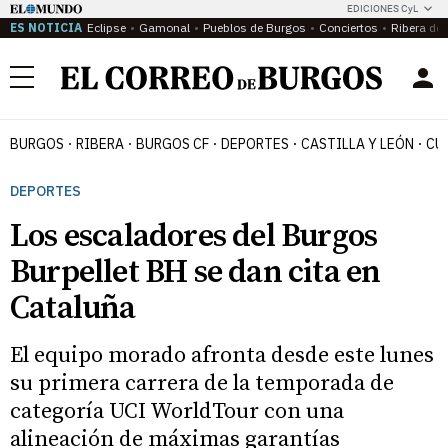
EDICIONES CyL
ES NOTICIA
Eclipse
Gamonal
Pueblos de Burgos
Conciertos
Ribera del
Menú
BURGOS
RIBERA
BURGOS CF
DEPORTES
CASTILLA Y LEÓN
CU
DEPORTES
Los escaladores del Burgos
Burpellet BH se dan cita en
Cataluña
El equipo morado afronta desde este lunes
su primera carrera de la temporada de
categoría UCI WorldTour con una
alineación de máximas garantías