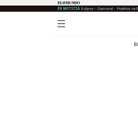
ES NOTICIA
Eclipse
Gamonal
Pueblos de 
Menú
B