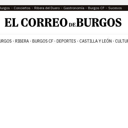
Burgos
Conciertos
Ribera del Duero
Gastronomía
Burgos CF
Sucesos
URGOS
RIBERA
BURGOS CF
DEPORTES
CASTILLA Y LEÓN
CULTU