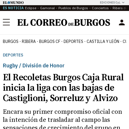
EDICIONES CyL
ES NOTICIA
Eclipse
Gamonal
Pueblos de Burgos
Conciertos
Ribera del
Menú
BURGOS
RIBERA
BURGOS CF
DEPORTES
CASTILLA Y LEÓN
CU
DEPORTES
Rugby / División de Honor
El Recoletas Burgos Caja Rural
inicia la liga con las bajas de
Castiglioni, Sorreluz y Alvizo
Encara su primer compromiso oficial con
la intención de trasladar al campo las
sensaciones de crecimiento del grupo en