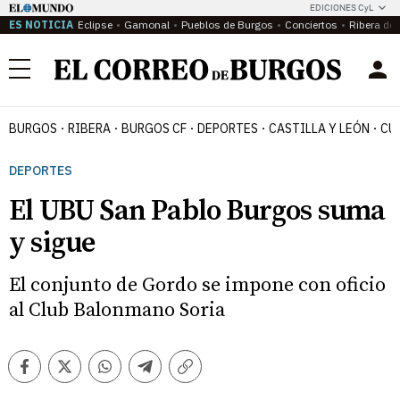
EDICIONES CyL
ES NOTICIA
Eclipse
Gamonal
Pueblos de Burgos
Conciertos
Ribera del
Menú
BURGOS
RIBERA
BURGOS CF
DEPORTES
CASTILLA Y LEÓN
CU
DEPORTES
El UBU San Pablo Burgos suma
y sigue
El conjunto de Gordo se impone con oficio
al Club Balonmano Soria
Facebook
Twitter
Whatsapp
Telegram
Copiar
enlace