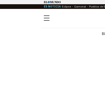
ES NOTICIA
Eclipse
Gamonal
Pueblos de 
Menú
B