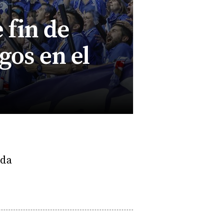
 fin de
gos en el
ada