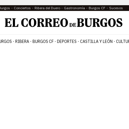
Burgos
Conciertos
Ribera del Duero
Gastronomía
Burgos CF
Sucesos
URGOS
RIBERA
BURGOS CF
DEPORTES
CASTILLA Y LEÓN
CULTU