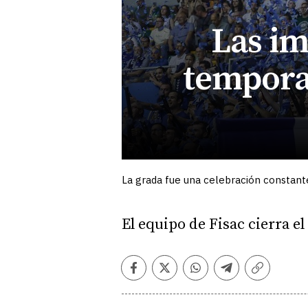
Las im
temporad
La grada fue una celebración constante
El equipo de Fisac cierra e
Facebook
Twitter
Whatsapp
Telegram
Copiar
enlace