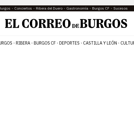
Burgos
Conciertos
Ribera del Duero
Gastronomía
Burgos CF
Sucesos
URGOS
RIBERA
BURGOS CF
DEPORTES
CASTILLA Y LEÓN
CULTU