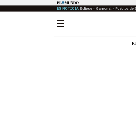
ES NOTICIA
Eclipse
Gamonal
Pueblos de 
Menú
B