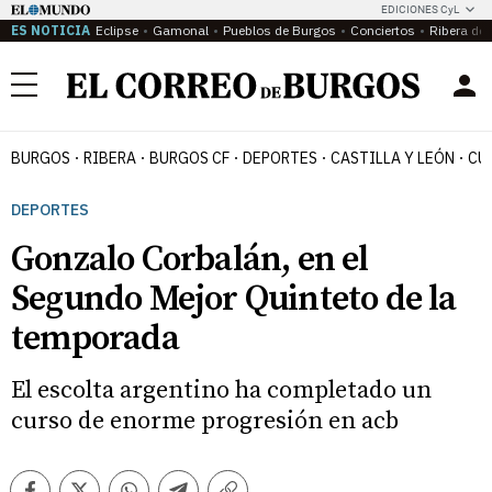
EDICIONES CyL
ES NOTICIA
Eclipse
Gamonal
Pueblos de Burgos
Conciertos
Ribera del
Menú
BURGOS
RIBERA
BURGOS CF
DEPORTES
CASTILLA Y LEÓN
CU
DEPORTES
Gonzalo Corbalán, en el
Segundo Mejor Quinteto de la
temporada
El escolta argentino ha completado un
curso de enorme progresión en acb