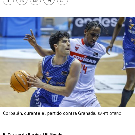
Facebook
Twitter
Whatsapp
Telegram
Copiar
enlace
Corbalán, durante el partido contra Granada.
SANTI OTERO
El Correo de Burgos | El Mundo