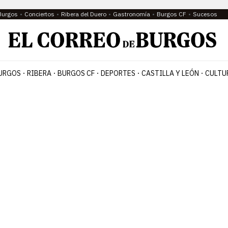
Burgos
Conciertos
Ribera del Duero
Gastronomía
Burgos CF
Sucesos
URGOS
RIBERA
BURGOS CF
DEPORTES
CASTILLA Y LEÓN
CULTU