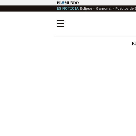
ES NOTICIA
Eclipse
Gamonal
Pueblos de 
Menú
B