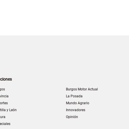
ciones
gos
Burgos Motor Actual
vincia
La Posada
ortes
Mundo Agrario
tilla y León
Innovadores
tura
Opinión
eciales