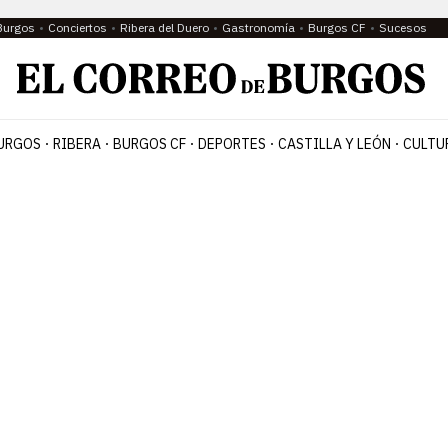
Burgos
Conciertos
Ribera del Duero
Gastronomía
Burgos CF
Sucesos
URGOS
RIBERA
BURGOS CF
DEPORTES
CASTILLA Y LEÓN
CULTU