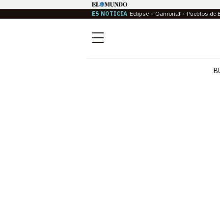
ES NOTICIA
Eclipse
Gamonal
Pueblos de 
Menú
B