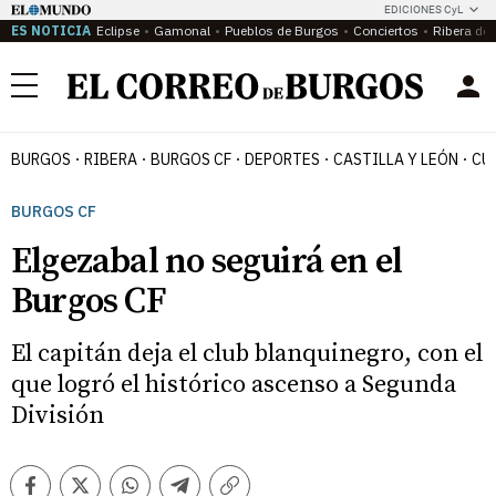
EDICIONES CyL
ES NOTICIA
Eclipse
Gamonal
Pueblos de Burgos
Conciertos
Ribera del
Menú
BURGOS
RIBERA
BURGOS CF
DEPORTES
CASTILLA Y LEÓN
CU
BURGOS CF
Elgezabal no seguirá en el
Burgos CF
El capitán deja el club blanquinegro, con el
que logró el histórico ascenso a Segunda
División
Facebook
Twitter
Whatsapp
Telegram
Copiar