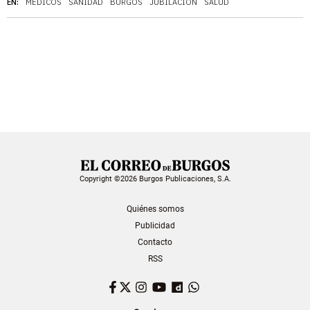
EN:
MÉDICOS
SANIDAD
BURGOS
JUBILACIÓN
SALUD
Copyright ©2026 Burgos Publicaciones, S.A.
Quiénes somos
Publicidad
Contacto
RSS
Facebook
Twitter
Instagram
YouTube
Dailymotion
WhatsApp