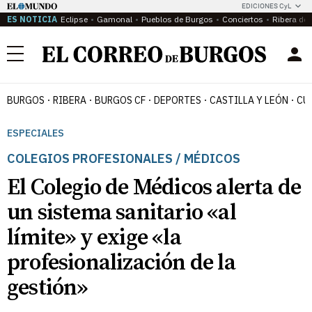
EDICIONES CyL
ES NOTICIA
Eclipse
Gamonal
Pueblos de Burgos
Conciertos
Ribera del
Menú
BURGOS
RIBERA
BURGOS CF
DEPORTES
CASTILLA Y LEÓN
CU
ESPECIALES
COLEGIOS PROFESIONALES / MÉDICOS
El Colegio de Médicos alerta de
un sistema sanitario «al
límite» y exige «la
profesionalización de la
gestión»