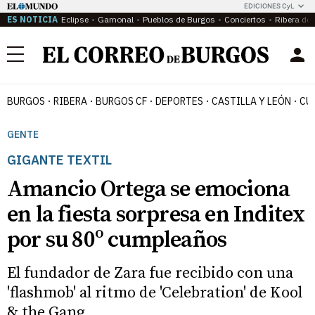
EDICIONES CyL
ES NOTICIA
Eclipse
Gamonal
Pueblos de Burgos
Conciertos
Ribera del
Menú
BURGOS
RIBERA
BURGOS CF
DEPORTES
CASTILLA Y LEÓN
CU
GENTE
GIGANTE TEXTIL
Amancio Ortega se emociona
en la fiesta sorpresa en Inditex
por su 80º cumpleaños
El fundador de Zara fue recibido con una
'flashmob' al ritmo de 'Celebration' de Kool
& the Gang