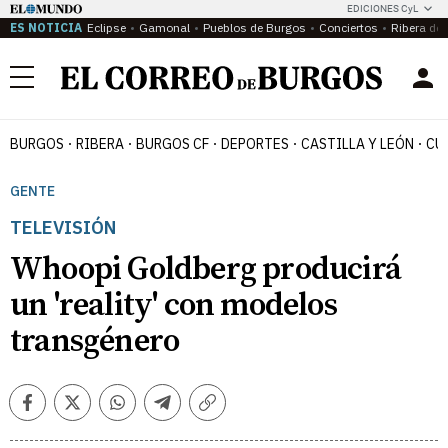
EDICIONES CyL
ES NOTICIA
Eclipse
Gamonal
Pueblos de Burgos
Conciertos
Ribera del
Menú
BURGOS
RIBERA
BURGOS CF
DEPORTES
CASTILLA Y LEÓN
CU
GENTE
TELEVISIÓN
Whoopi Goldberg producirá
un 'reality' con modelos
transgénero
Facebook
Twitter
Whatsapp
Telegram
Copiar
enlace