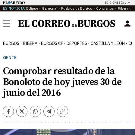
EDICIONES CyL
ES NOTICIA
Eclipse
Gamonal
Pueblos de Burgos
Conciertos
Ribera del
Menú
BURGOS
RIBERA
BURGOS CF
DEPORTES
CASTILLA Y LEÓN
CU
GENTE
Comprobar resultado de la
Bonoloto de hoy jueves 30 de
junio del 2016
Facebook
Twitter
Whatsapp
Telegram
Copiar
enlace