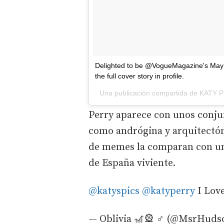
Delighted to be @VogueMagazine's May c
the full cover story in profile.
Una publicación compartida de KATY 
Perry aparece con unos conjun
como andrógina y arquitectóni
de memes la comparan con un 
de España viviente.
@katyspics
@katyperry
I Love
— Oblivia 🎢🎡 ♂ (@MsrHuds