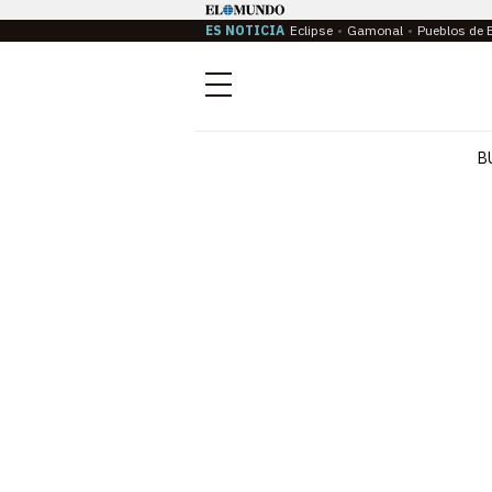
ES NOTICIA
Eclipse
Gamonal
Pueblos de 
Menú
B