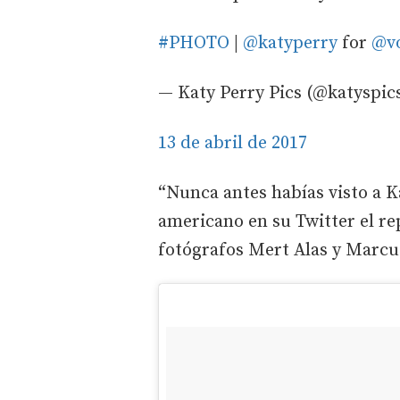
#PHOTO
|
@katyperry
for
@v
— Katy Perry Pics (@katyspic
13 de abril de 2017
“Nunca antes habías visto a Ka
americano en su Twitter el rep
fotógrafos Mert Alas y Marcus