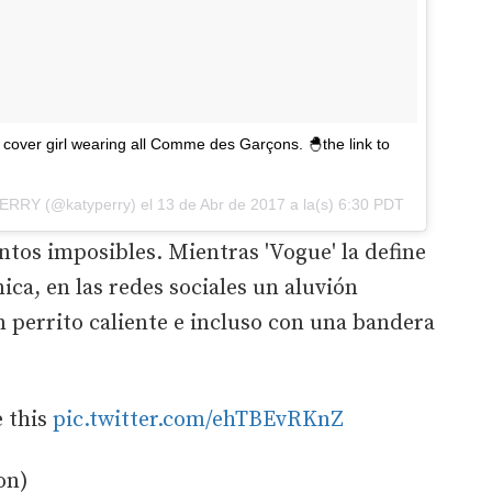
over girl wearing all Comme des Garçons. 🐣the link to
PERRY (@katyperry) el
13 de Abr de 2017 a la(s) 6:30 PDT
tos imposibles. Mientras 'Vogue' la define
ca, en las redes sociales un aluvión
perrito caliente e incluso con una bandera
 this
pic.twitter.com/ehTBEvRKnZ
on)