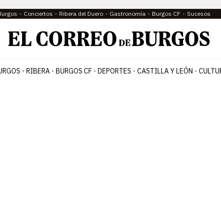
Burgos
Conciertos
Ribera del Duero
Gastronomía
Burgos CF
Sucesos
URGOS
RIBERA
BURGOS CF
DEPORTES
CASTILLA Y LEÓN
CULTU