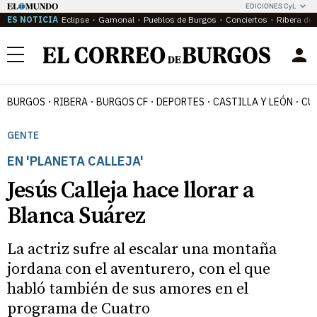
EDICIONES CyL
ES NOTICIA
Eclipse
Gamonal
Pueblos de Burgos
Conciertos
Ribera del
Menú
BURGOS
RIBERA
BURGOS CF
DEPORTES
CASTILLA Y LEÓN
CU
GENTE
EN 'PLANETA CALLEJA'
Jesús Calleja hace llorar a
Blanca Suárez
La actriz sufre al escalar una montaña
jordana con el aventurero, con el que
habló también de sus amores en el
programa de Cuatro