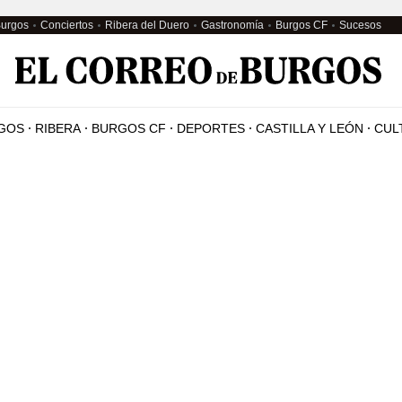
Burgos
Conciertos
Ribera del Duero
Gastronomía
Burgos CF
Sucesos
GOS
RIBERA
BURGOS CF
DEPORTES
CASTILLA Y LEÓN
CUL