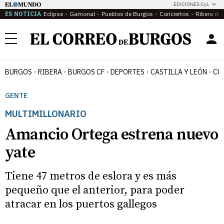
EDICIONES CyL
ES NOTICIA
Eclipse
Gamonal
Pueblos de Burgos
Conciertos
Ribera del
Menú
BURGOS
RIBERA
BURGOS CF
DEPORTES
CASTILLA Y LEÓN
CU
GENTE
MULTIMILLONARIO
Amancio Ortega estrena nuevo
yate
Tiene 47 metros de eslora y es más
pequeño que el anterior, para poder
atracar en los puertos gallegos