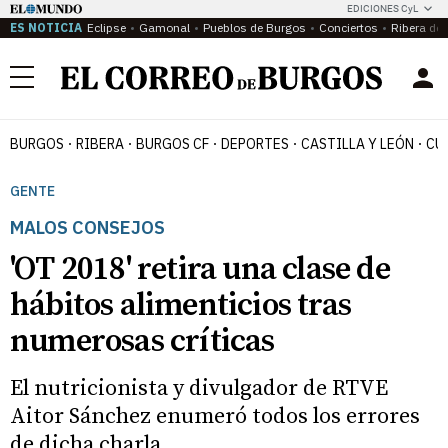
EDICIONES CyL
ES NOTICIA
Eclipse
Gamonal
Pueblos de Burgos
Conciertos
Ribera del
Menú
BURGOS
RIBERA
BURGOS CF
DEPORTES
CASTILLA Y LEÓN
CU
GENTE
MALOS CONSEJOS
'OT 2018' retira una clase de
hábitos alimenticios tras
numerosas críticas
El nutricionista y divulgador de RTVE
Aitor Sánchez enumeró todos los errores
de dicha charla