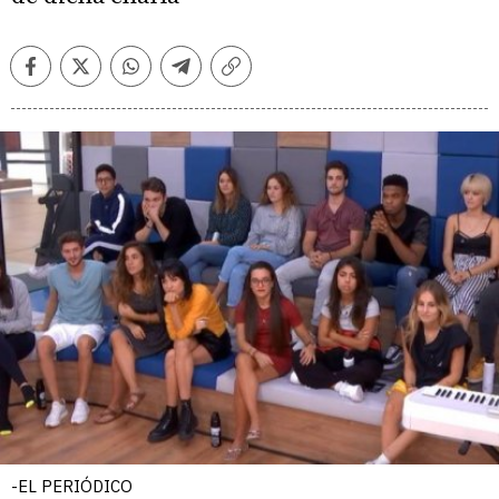
Facebook
Twitter
Whatsapp
Telegram
Copiar
enlace
-EL PERIÓDICO