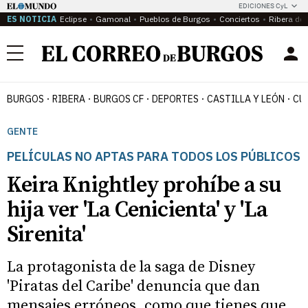
EDICIONES CyL
ES NOTICIA
Eclipse
Gamonal
Pueblos de Burgos
Conciertos
Ribera del
Menú
BURGOS
RIBERA
BURGOS CF
DEPORTES
CASTILLA Y LEÓN
CU
GENTE
PELÍCULAS NO APTAS PARA TODOS LOS PÚBLICOS
Keira Knightley prohíbe a su
hija ver 'La Cenicienta' y 'La
Sirenita'
La protagonista de la saga de Disney
'Piratas del Caribe' denuncia que dan
mensajes erróneos, como que tienes que