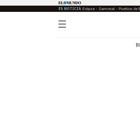
ES NOTICIA
Eclipse
Gamonal
Pueblos de 
Menú
B