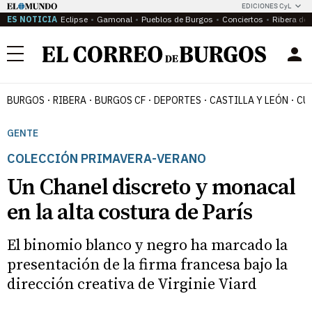
EDICIONES CyL
ES NOTICIA
Eclipse
Gamonal
Pueblos de Burgos
Conciertos
Ribera del
Menú
BURGOS
RIBERA
BURGOS CF
DEPORTES
CASTILLA Y LEÓN
CU
GENTE
COLECCIÓN PRIMAVERA-VERANO
Un Chanel discreto y monacal
en la alta costura de París
El binomio blanco y negro ha marcado la
presentación de la firma francesa bajo la
dirección creativa de Virginie Viard