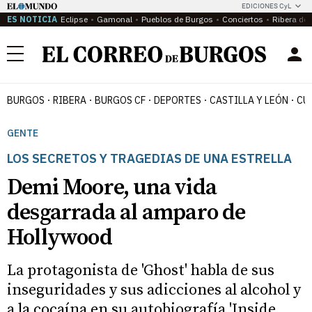
EDICIONES CyL
ES NOTICIA
Eclipse
Gamonal
Pueblos de Burgos
Conciertos
Ribera del
Menú
BURGOS
RIBERA
BURGOS CF
DEPORTES
CASTILLA Y LEÓN
CU
GENTE
LOS SECRETOS Y TRAGEDIAS DE UNA ESTRELLA
Demi Moore, una vida
desgarrada al amparo de
Hollywood
La protagonista de 'Ghost' habla de sus
inseguridades y sus adicciones al alcohol y
a la cocaína en su autobiografía 'Inside