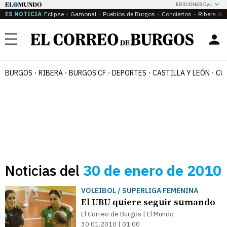
EDICIONES CyL
ES NOTICIA
Eclipse
Gamonal
Pueblos de Burgos
Conciertos
Ribera del
Menú
BURGOS
RIBERA
BURGOS CF
DEPORTES
CASTILLA Y LEÓN
CU
Noticias del
30 de enero de 2010
VOLEIBOL / SUPERLIGA FEMENINA
El UBU quiere seguir sumando
El Correo de Burgos | El Mundo
30.01.2010 | 01:00