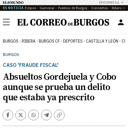
EDICIONES CyL
ES NOTICIA
Eclipse
Gamonal
Pueblos de Burgos
Conciertos
Ribera del
Menú
BURGOS
RIBERA
BURGOS CF
DEPORTES
CASTILLA Y LEÓN
CU
BURGOS
CASO 'FRAUDE FISCAL'
Absueltos Gordejuela y Cobo
aunque se prueba un delito
que estaba ya prescrito
Facebook
Twitter
Whatsapp
Telegram
Copiar
enlace