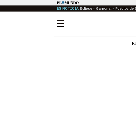
ES NOTICIA
Eclipse
Gamonal
Pueblos de 
Menú
B