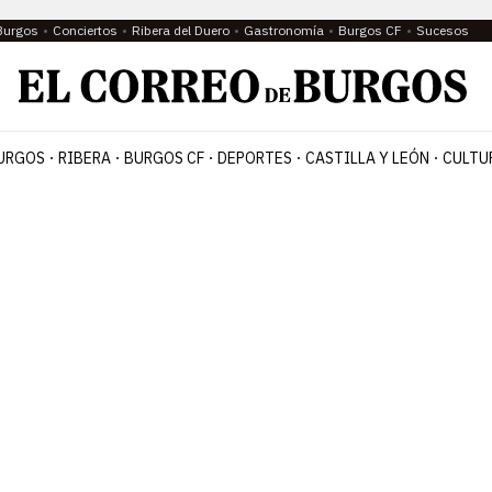
Burgos
Conciertos
Ribera del Duero
Gastronomía
Burgos CF
Sucesos
URGOS
RIBERA
BURGOS CF
DEPORTES
CASTILLA Y LEÓN
CULTU