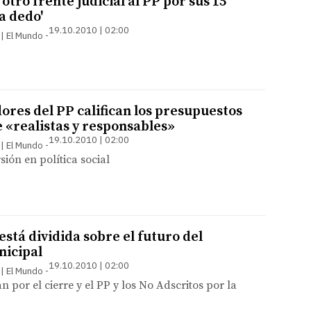
otro frente judicial al PP por sus 15
'a dedo'
19.10.2010 | 02:00
 | El Mundo
ores del PP califican los presupuestos
e «realistas y responsables»
19.10.2010 | 02:00
 | El Mundo
sión en política social
está dividida sobre el futuro del
nicipal
19.10.2010 | 02:00
 | El Mundo
 por el cierre y el PP y los No Adscritos por la