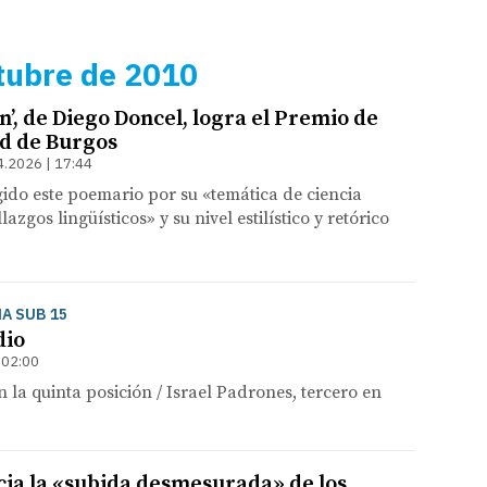
tubre de 2010
n’, de Diego Doncel, logra el Premio de
d de Burgos
4.2026 | 17:44
gido este poemario por su «temática de ciencia
lazgos lingüísticos» y su nivel estilístico y retórico
A SUB 15
dio
 02:00
n la quinta posición / Israel Padrones, tercero en
a la «subida desmesurada» de los