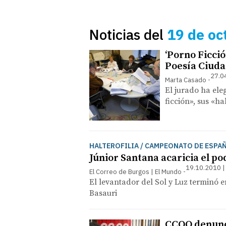
Noticias del
19 de oc
‘Porno Ficció
Poesía Ciuda
27.0
Marta Casado
El jurado ha ele
ficción», sus «hal
HALTEROFILIA / CAMPEONATO DE ESPAÑ
Júnior Santana acaricia el po
19.10.2010 |
El Correo de Burgos | El Mundo
El levantador del Sol y Luz terminó e
Basauri
CCOO denunci