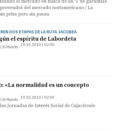
deando el mercado en busca de un ‘5’ de garantías
a provendrá del mercado nortamericano / La
sin prisa pero sin pausa
REN DOS ETAPAS DE LA RUTA JACOBEA
gún el espíritu de Labordeta
19.10.2010 | 02:00
 | El Mundo
: «La normalidad es un concepto
19.10.2010 | 02:00
 | El Mundo
 las Jornadas de Interés Social de Cajacírculo