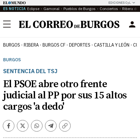
EDICIONES CyL
ES NOTICIA
Eclipse
Gamonal
Pueblos de Burgos
Conciertos
Ribera del
Menú
BURGOS
RIBERA
BURGOS CF
DEPORTES
CASTILLA Y LEÓN
CU
BURGOS
SENTENCIA DEL TSJ
El PSOE abre otro frente
judicial al PP por sus 15 altos
cargos 'a dedo'
Facebook
Twitter
Whatsapp
Telegram
Copiar
enlace