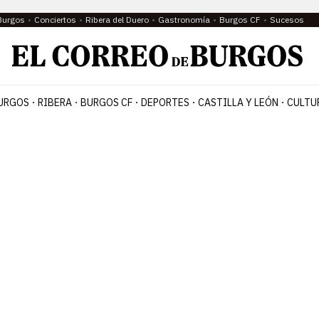
Burgos
Conciertos
Ribera del Duero
Gastronomía
Burgos CF
Sucesos
URGOS
RIBERA
BURGOS CF
DEPORTES
CASTILLA Y LEÓN
CULTU