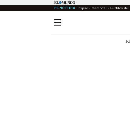
ES NOTICIA
Eclipse
Gamonal
Pueblos de 
Menú
B