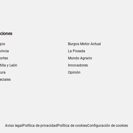
ciones
gos
Burgos Motor Actual
vincia
La Posada
ortes
Mundo Agrario
tilla y León
Innovadores
tura
Opinión
eciales
Aviso legal
Política de privacidad
Política de cookies
Configuración de cookies