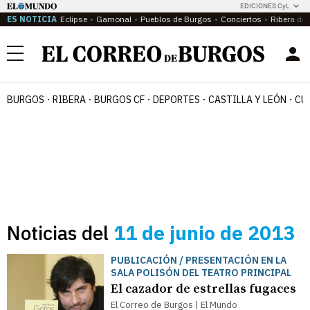
EDICIONES CyL
ES NOTICIA
Eclipse
Gamonal
Pueblos de Burgos
Conciertos
Ribera del
Menú
BURGOS
RIBERA
BURGOS CF
DEPORTES
CASTILLA Y LEÓN
CU
Noticias del
11 de junio de 2013
PUBLICACIÓN / PRESENTACIÓN EN LA
SALA POLISÓN DEL TEATRO PRINCIPAL
El cazador de estrellas fugaces
El Correo de Burgos | El Mundo