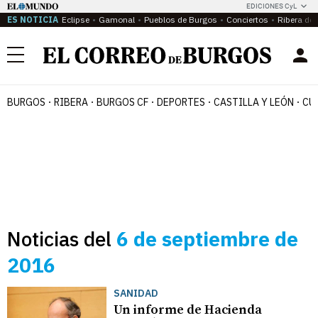
EDICIONES CyL
ES NOTICIA
Eclipse
Gamonal
Pueblos de Burgos
Conciertos
Ribera del
Menú
BURGOS
RIBERA
BURGOS CF
DEPORTES
CASTILLA Y LEÓN
CU
Noticias del
6 de septiembre de
2016
SANIDAD
Un informe de Hacienda