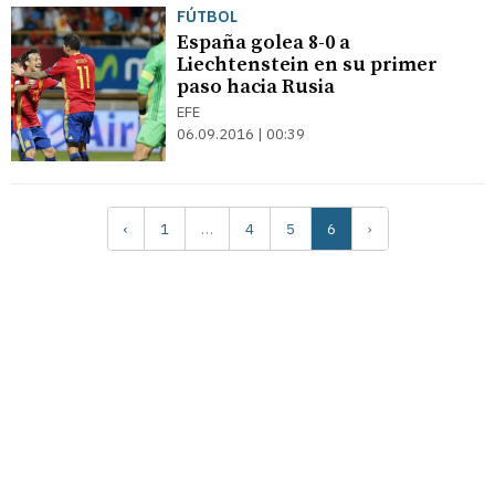
FÚTBOL
España golea 8-0 a
Liechtenstein en su primer
paso hacia Rusia
EFE
06.09.2016 | 00:39
‹
1
…
4
5
6
›