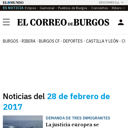
EDICIONES CyL
ES NOTICIA
Eclipse
Gamonal
Pueblos de Burgos
Conciertos
Ribera del
Menú
BURGOS
RIBERA
BURGOS CF
DEPORTES
CASTILLA Y LEÓN
CU
Noticias del
28 de febrero de
2017
DEMANDA DE TRES INMIGRANTES
La justicia europea se