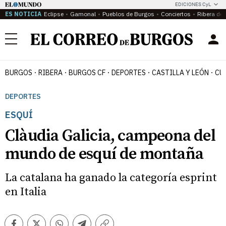
EDICIONES CyL
ES NOTICIA
Eclipse
Gamonal
Pueblos de Burgos
Conciertos
Ribera del
Menú
BURGOS
RIBERA
BURGOS CF
DEPORTES
CASTILLA Y LEÓN
CU
DEPORTES
ESQUÍ
Clàudia Galicia, campeona del
mundo de esquí de montaña
La catalana ha ganado la categoría esprint
en Italia