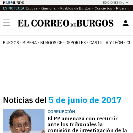
EDICIONES CyL
ES NOTICIA
Eclipse
Gamonal
Pueblos de Burgos
Conciertos
Ribera del
Menú
BURGOS
RIBERA
BURGOS CF
DEPORTES
CASTILLA Y LEÓN
CU
Noticias del
5 de junio de 2017
CORRUPCIÓN
El PP amenaza con recurrir
ante los tribunales la
comisión de investigación de la