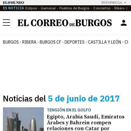
EDICIONES CyL
ES NOTICIA
Eclipse
Gamonal
Pueblos de Burgos
Conciertos
Ribera del
Menú
BURGOS
RIBERA
BURGOS CF
DEPORTES
CASTILLA Y LEÓN
CU
Noticias del
5 de junio de 2017
TENSIÓN EN EL GOLFO
Egipto, Arabia Saudí, Emiratos
Árabes y Bahrein rompen
relaciones con Catar por