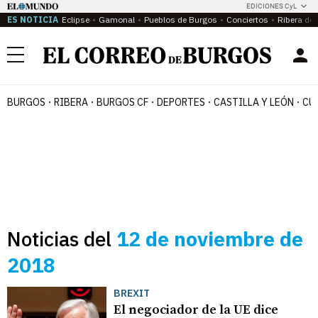
EDICIONES CyL
ES NOTICIA
Eclipse
Gamonal
Pueblos de Burgos
Conciertos
Ribera del
Menú
BURGOS
RIBERA
BURGOS CF
DEPORTES
CASTILLA Y LEÓN
CU
Noticias del
12 de noviembre de
2018
BREXIT
El negociador de la UE dice