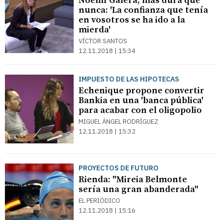
Noemí Galera, más dura que
nunca: 'La confianza que tenía
en vosotros se ha ido a la
mierda'
VÍCTOR SANTOS
12.11.2018 | 15:34
IMPUESTO DE LAS HIPOTECAS
Echenique propone convertir
Bankia en una 'banca pública'
para acabar con el oligopolio
MIGUEL ÁNGEL RODRÍGUEZ
12.11.2018 | 15:32
PROYECTOS DE FUTURO
Rienda: "Mireia Belmonte
sería una gran abanderada"
EL PERIÓDICO
12.11.2018 | 15:16