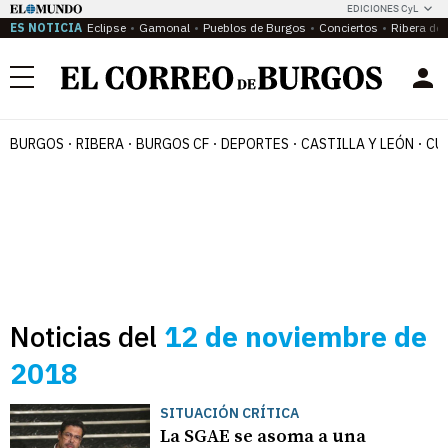
EDICIONES CyL
ES NOTICIA
Eclipse
Gamonal
Pueblos de Burgos
Conciertos
Ribera del
Menú
BURGOS
RIBERA
BURGOS CF
DEPORTES
CASTILLA Y LEÓN
CU
Noticias del
12 de noviembre de
2018
SITUACIÓN CRÍTICA
La SGAE se asoma a una