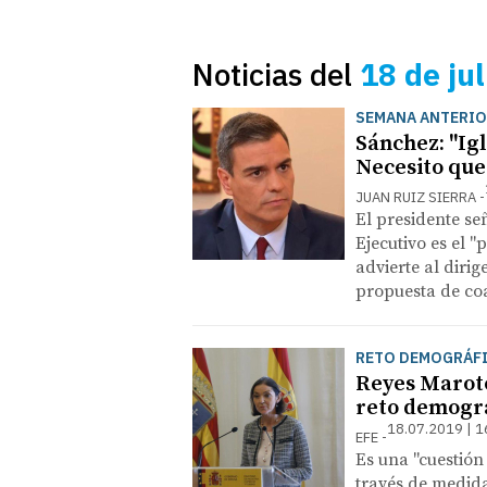
Noticias del
18 de ju
SEMANA ANTERIO
Sánchez: "Igl
Necesito que
JUAN RUIZ SIERRA
El presidente se
Ejecutivo es el "
advierte al diri
propuesta de coa
RETO DEMOGRÁF
Reyes Maroto 
reto demogr
18.07.2019 | 1
EFE
Es una "cuestión
través de medida