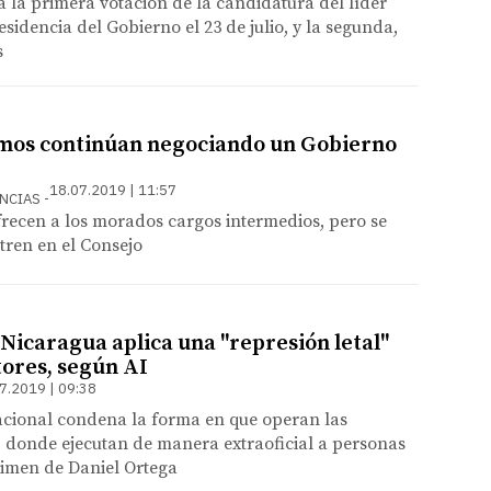
 la primera votación de la candidatura del líder
residencia del Gobierno el 23 de julio, y la segunda,
s
mos continúan negociando un Gobierno
18.07.2019 | 11:57
ENCIAS
ofrecen a los morados cargos intermedios, pero se
ntren en el Consejo
 Nicaragua aplica una "represión letal"
tores, según AI
7.2019 | 09:38
acional condena la forma en que operan las
s, donde ejecutan de manera extraoficial a personas
gimen de Daniel Ortega