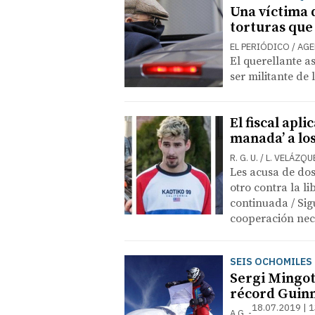
Una víctima d
torturas que
EL PERIÓDICO / AG
El querellante 
ser militante de
El fiscal apl
manada’ a los
R. G. U. / L. VELÁZQ
Les acusa de dos
otro contra la l
continuada / Sig
cooperación nec
SEIS OCHOMILES 
Sergi Mingot
récord Guinn
18.07.2019 | 
A.G.