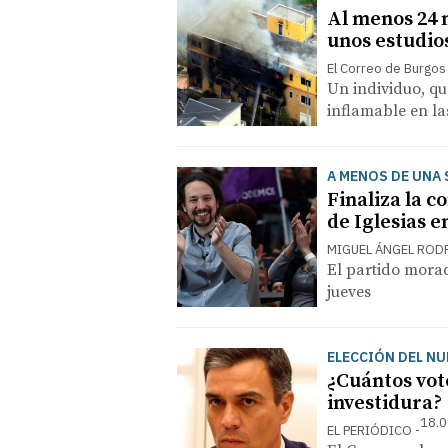
Al menos 24 
unos estudio
El Correo de Burgos
Un individuo, qu
inflamable en la
A MENOS DE UNA 
Finaliza la 
de Iglesias e
MIGUEL ÁNGEL ROD
El partido morad
jueves
ELECCIÓN DEL N
¿Cuántos vot
investidura?
18.0
EL PERIÓDICO