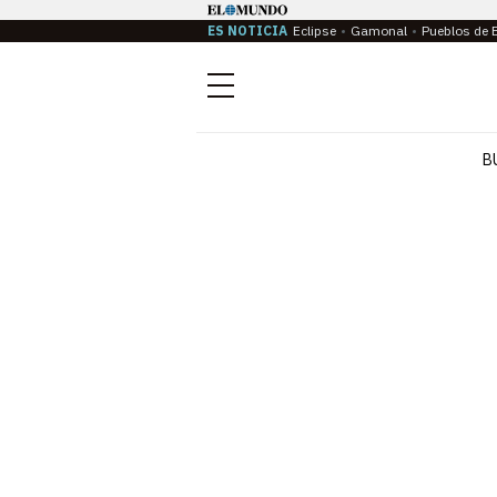
ES NOTICIA
Eclipse
Gamonal
Pueblos de 
Menú
B