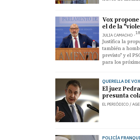
Vox propone r
el de la "vio
18
JULIA CAMACHO
Justifica la prop
también a hombr
previsto" y el P
para los próxim
QUERELLA DE VO
El juez Pedr
presunta col
EL PERIÓDICO / AG
POLICÍA FRANQU