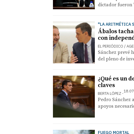
dictador fueron 
"LA ARITMÉTICA 
Ábalos tacha
con independ
EL PERIÓDICO / AG
Sánchez prevé ha
del pleno de inv
¿Qué es un d
claves
18.07
BERTA LÓPEZ
Pedro Sánchez af
apoyos necesario
FUEGO MORTAL