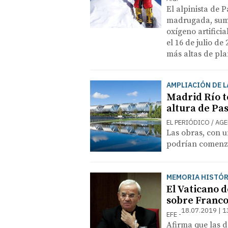
El alpinista de 
madrugada, suma
oxígeno artificia
el 16 de julio de
más altas de pla
AMPLIACIÓN DE LA
Madrid Río t
altura de Pa
EL PERIÓDICO / AG
Las obras, con u
podrían comenza
MEMORIA HISTÓR
El Vaticano d
sobre Franc
18.07.2019 | 1
EFE
Afirma que las d