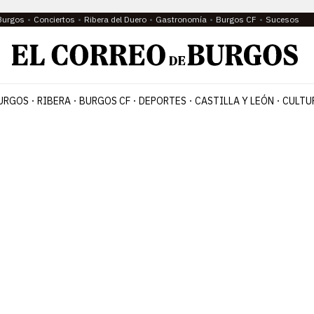
Burgos
Conciertos
Ribera del Duero
Gastronomía
Burgos CF
Sucesos
URGOS
RIBERA
BURGOS CF
DEPORTES
CASTILLA Y LEÓN
CULTU