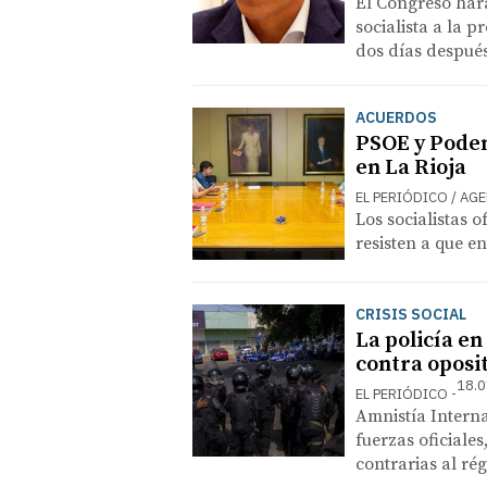
El Congreso hará
socialista a la p
dos días despué
ACUERDOS
PSOE y Pode
en La Rioja
EL PERIÓDICO / AG
Los socialistas 
resisten a que e
CRISIS SOCIAL
La policía en
contra oposi
18.0
EL PERIÓDICO
Amnistía Intern
fuerzas oficiale
contrarias al ré