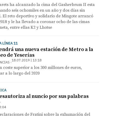
Parets ha alcanzado la cima del Gasherbrum II esta
ndo seis ochomiles en un año y dos días sin
l. El reto deportivo y solidario de Mingote arrancó
 2018 y le ha llevado a coronar ocho de las cimas
neta, entre ellas K2 y Lhotse
 LÍNEA 11
endrá una nueva estación de Metro a la
seo de Yeserías
18.07.2019 | 13:18
ENCIAS
n coste superior a los 300 millones de euros,
r a lo largo del 2020
ICA
esautoriza al nuncio por sus palabras
o
3:04
eclaraciones de Fratini sobre la exhumación del