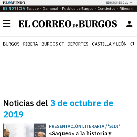
EDICIONES CyL
ES NOTICIA
Eclipse
Gamonal
Pueblos de Burgos
Conciertos
Ribera del
Menú
BURGOS
RIBERA
BURGOS CF
DEPORTES
CASTILLA Y LEÓN
CU
Noticias del
3 de octubre de
2019
PRESENTACIÓN LITERARIA / 'SIDI'
«Saqueo» a la historia y