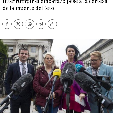
interrumpir el embarazo pese a la certeza
de la muerte del feto
Facebook
Twitter
Whatsapp
Telegram
Copiar
enlace