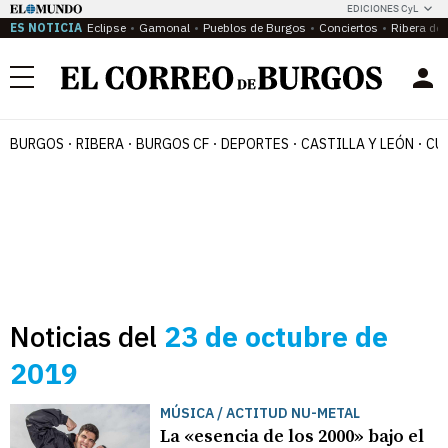
EDICIONES CyL
ES NOTICIA
Eclipse
Gamonal
Pueblos de Burgos
Conciertos
Ribera del
Menú
BURGOS
RIBERA
BURGOS CF
DEPORTES
CASTILLA Y LEÓN
CU
Noticias del
23 de octubre de
2019
MÚSICA / ACTITUD NU-METAL
La «esencia de los 2000» bajo el