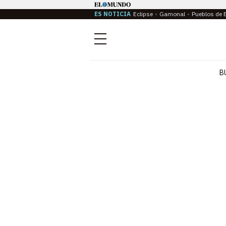
ES NOTICIA
Eclipse
Gamonal
Pueblos de 
Menú
B