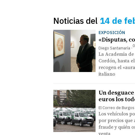
Noticias del
14 de fe
EXPOSICIÓN
«Disputas, co
0
Diego Santamaría
La Academia de 
Cordón, hasta el
recogen el «aura
italiano
Un desguace 
euros los to
El Correo de Burgos
Los vehículos po
por precios que 
fraude y quién o
venta