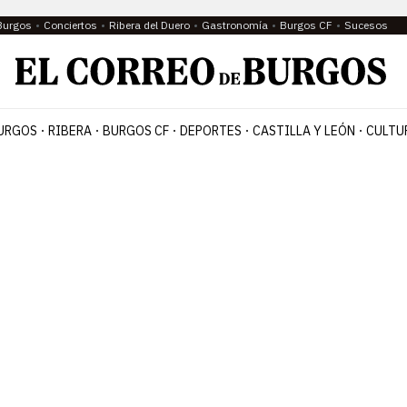
Burgos
Conciertos
Ribera del Duero
Gastronomía
Burgos CF
Sucesos
URGOS
RIBERA
BURGOS CF
DEPORTES
CASTILLA Y LEÓN
CULTU