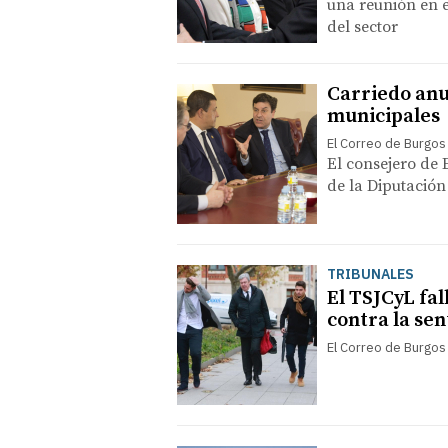
una reunión en e
del sector
Carriedo anu
municipales
El Correo de Burgos
El consejero de 
de la Diputación 
TRIBUNALES
El TSJCyL fal
contra la se
El Correo de Burgos