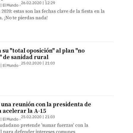
26.02.2020 | 12:29
 | El Mundo
020: estas son las fechas clave de la fiesta en la
. ¡No te pierdas nada!
u "total oposición" al plan "no
 de sanidad rural
25.02.2020 | 21:03
 | El Mundo
 una reunión con la presidenta de
 acelerar la A-15
25.02.2020 | 21:03
 | El Mundo
iudadano pretende 'sumar fuerzas' con la
 para defender intereses comunes