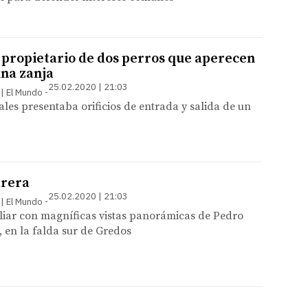
l propietario de dos perros que aperecen
na zanja
25.02.2020 | 21:03
 | El Mundo
les presentaba orificios de entrada y salida de un
arera
25.02.2020 | 21:03
 | El Mundo
liar con magníficas vistas panorámicas de Pedro
, en la falda sur de Gredos