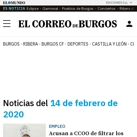
EDICIONES CyL
ES NOTICIA
Eclipse
Gamonal
Pueblos de Burgos
Conciertos
Ribera del
Menú
BURGOS
RIBERA
BURGOS CF
DEPORTES
CASTILLA Y LEÓN
CU
Noticias del
14 de febrero de
2020
EMPLEO
Acusan a CCOO de filtrar los