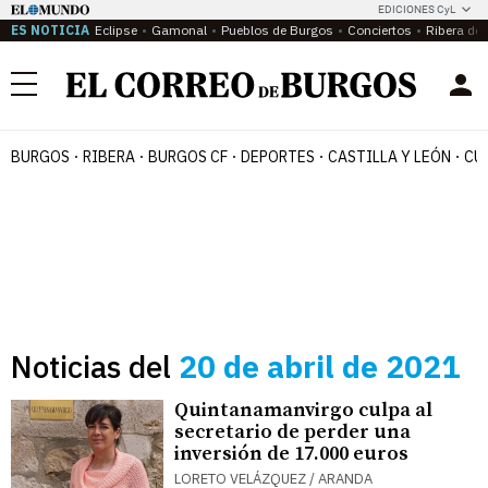
EDICIONES CyL
ES NOTICIA
Eclipse
Gamonal
Pueblos de Burgos
Conciertos
Ribera del
Menú
BURGOS
RIBERA
BURGOS CF
DEPORTES
CASTILLA Y LEÓN
CU
Noticias del
20 de abril de 2021
Quintanamanvirgo culpa al
secretario de perder una
inversión de 17.000 euros
LORETO VELÁZQUEZ / ARANDA