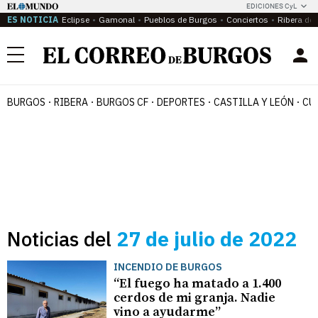
EDICIONES CyL
ES NOTICIA
Eclipse
Gamonal
Pueblos de Burgos
Conciertos
Ribera del
Menú
BURGOS
RIBERA
BURGOS CF
DEPORTES
CASTILLA Y LEÓN
CU
Noticias del
27 de julio de 2022
INCENDIO DE BURGOS
“El fuego ha matado a 1.400
cerdos de mi granja. Nadie
vino a ayudarme”