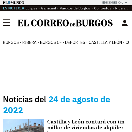
EDICIONES CyL
ES NOTICIA
Eclipse
Gamonal
Pueblos de Burgos
Conciertos
Ribera del
Menú
BURGOS
RIBERA
BURGOS CF
DEPORTES
CASTILLA Y LEÓN
CU
Noticias del
24 de agosto de
2022
Castilla y León contará con un
millar de viviendas de alquiler