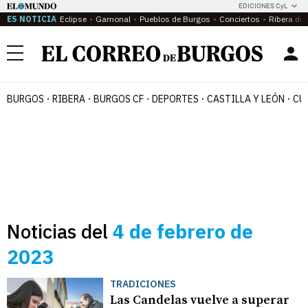
EDICIONES CyL
ES NOTICIA
Eclipse
Gamonal
Pueblos de Burgos
Conciertos
Ribera del
Menú
BURGOS
RIBERA
BURGOS CF
DEPORTES
CASTILLA Y LEÓN
CU
Noticias del
4 de febrero de
2023
TRADICIONES
Las Candelas vuelve a superar