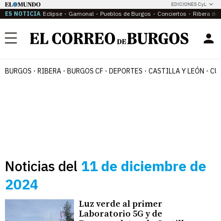
EDICIONES CyL
ES NOTICIA
Eclipse
Gamonal
Pueblos de Burgos
Conciertos
Ribera del
Menú
BURGOS
RIBERA
BURGOS CF
DEPORTES
CASTILLA Y LEÓN
CU
Noticias del
11 de diciembre de
2024
Luz verde al primer
Laboratorio 5G y de