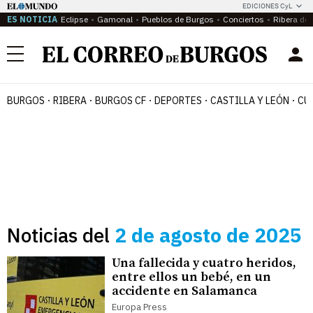
EDICIONES CyL
ES NOTICIA
Eclipse
Gamonal
Pueblos de Burgos
Conciertos
Ribera del
Menú
BURGOS
RIBERA
BURGOS CF
DEPORTES
CASTILLA Y LEÓN
CU
Noticias del
2 de agosto de 2025
Una fallecida y cuatro heridos,
entre ellos un bebé, en un
accidente en Salamanca
Europa Press