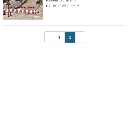
Natalia Escribano
02.08.2025 | 07:15
‹
1
2
›