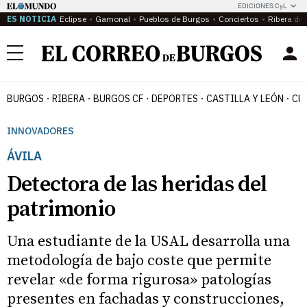
EDICIONES CyL
ES NOTICIA
Eclipse
Gamonal
Pueblos de Burgos
Conciertos
Ribera del
Menú
BURGOS
RIBERA
BURGOS CF
DEPORTES
CASTILLA Y LEÓN
CU
INNOVADORES
ÁVILA
Detectora de las heridas del
patrimonio
Una estudiante de la USAL desarrolla una
metodología de bajo coste que permite
revelar «de forma rigurosa» patologías
presentes en fachadas y construcciones,