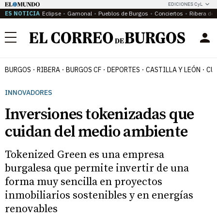
EDICIONES CyL
ES NOTICIA
Eclipse
Gamonal
Pueblos de Burgos
Conciertos
Ribera del
Menú
BURGOS
RIBERA
BURGOS CF
DEPORTES
CASTILLA Y LEÓN
CU
INNOVADORES
Inversiones tokenizadas que
cuidan del medio ambiente
Tokenized Green es una empresa
burgalesa que permite invertir de una
forma muy sencilla en proyectos
inmobiliarios sostenibles y en energías
renovables